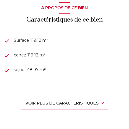
5615,23€ (chauffage par le sol, eau froide et eau chaude,
entretien des parties communes, des espaces verts et des
A PROPOS DE CE BIEN
ascenseurs, gardien, maître-chien 24h/24, local vélo).
Copropriété de 191 lots.
Caractéristiques de ce bien
Honoraires inclus charge acquéreur : 4,84% TTC (prix 310
000€ hors honoraires). Les informations sur les risques
auxquels ce bien est exposé sont disponibles sur le site
Géorisques :
www.georisques.gouv.fr
Surface 119,12 m²
carrez 119,12 m²
séjour 48,97 m²
3 chambre(s)
2 salle(s) de bain
VOIR PLUS DE CARACTÉRISTIQUES
construit en 1968
cuisine séparée (équipée)