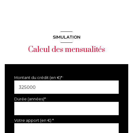
SIMULATION
Calcul des mensualités
Montant du crédit (en €)*
Durée (années)*
Votre apport (en €) *