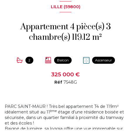
LILLE (59800)
Appartement 4 pièce(s) 3
chambre(s) 119.12 m²
2
Balcon
Ascenseur
325 000 €
Réf
7548G
PARC SAINT-MAUR ! Très bel appartement T4 de 119m²
ème
idéalement situé au 11
étage d’une résidence boisée et
sécurisée, dans un quartier familial à proximité du tramway
et des écoles !
Baigné de lumière, sa loggia offre une vue imprenable sur