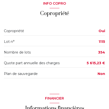
INFO COPRO
Chauffage collectif : au sol (gaz de ville)
Copropriété
1 garage(s)
Copropriété
Oui
exposition Sud-Est
Lot n°
1115
11ème étage
Nombre de lots
354
13 étage(s)
Quote part annuelle des charges
5 615,23 €
Plan de sauvegarde
Non
ascenseur
cave
FINANCIER
balcon
Informations financières