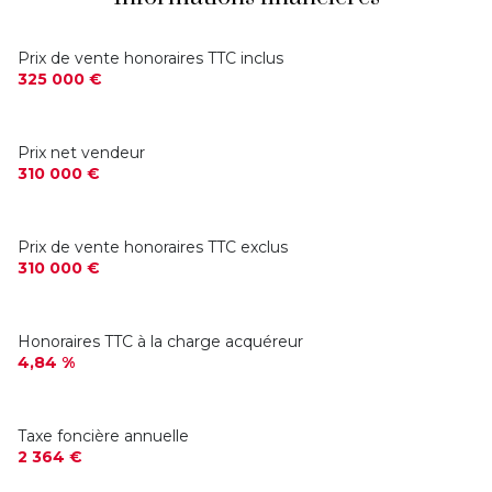
loggia
Prix de vente honoraires TTC inclus
interphone
325 000 €
quartier Parc Saint Maur
Prix net vendeur
310 000 €
Prix de vente honoraires TTC exclus
310 000 €
Honoraires TTC à la charge acquéreur
4,84 %
Taxe foncière annuelle
2 364 €