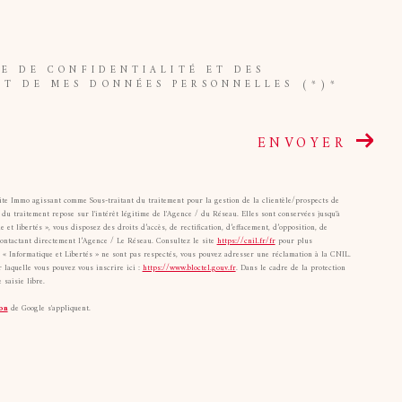
UE DE CONFIDENTIALITÉ ET DES
NT DE MES DONNÉES PERSONNELLES (*)*
ENVOYER
oite Immo agissant comme Sous-traitant du traitement pour la gestion de la clientèle/prospects de
u traitement repose sur l'intérêt légitime de l'Agence / du Réseau. Elles sont conservées jusqu'à
 libertés », vous disposez des droits d’accès, de rectification, d’effacement, d’opposition, de
contactant directement l’Agence / Le Réseau. Consultez le site
https://cnil.fr/fr
pour plus
ts « Informatique et Libertés » ne sont pas respectés, vous pouvez adresser une réclamation à la CNIL.
 laquelle vous pouvez vous inscrire ici :
https://www.bloctel.gouv.fr
. Dans le cadre de la protection
saisie libre.
on
de Google s'appliquent.