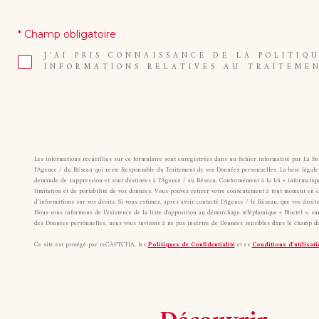
* Champ obligatoire
J'AI PRIS CONNAISSANCE DE LA POLITIQ
INFORMATIONS RELATIVES AU TRAITEME
Les informations recueillies sur ce formulaire sont enregistrées dans un fichier informatisé par La B
l'Agence / du Réseau qui reste Responsable du Traitement de vos Données personnelles. La base légale d
demande de suppression et sont destinées à l'Agence / au Réseau. Conformément à la loi « informatique et
limitation et de portabilité de vos données. Vous pouvez retirer votre consentement à tout moment en 
d’informations sur vos droits. Si vous estimez, après avoir contacté l'Agence / le Réseau, que vos droi
Nous vous informons de l’existence de la liste d'opposition au démarchage téléphonique « Bloctel », sur
des Données personnelles, nous vous invitons à ne pas inscrire de Données sensibles dans le champ de 
Ce site est protégé par reCAPTCHA, les
Politiques de Confidentialité
et es
Conditions d'utilisati