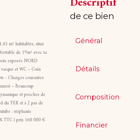
descriptif
de ce bien
Général
 m² habitables, situé
fortable de 19m² avec sa
en bois exposée NORD
Détails
, vasque et WC – Coin
ots - Charges courantes
munes) – Beaucoup
 dynamique et proches de
Composition
ed du TER et à 2 pas de
utube : stéphanie
% TTC ( prix 160 000 €
Financier