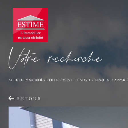
V
o
r
e
r
e
c
e
c
e
AGENCE IMMOBILIÈRE LILLE
VENTE
NORD
LESQUIN
APPAR
RETOUR