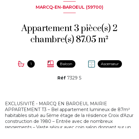
MARCQ-EN-BAROEUL (59700)
Appartement 3 pièce(s) 2
chambre(s) 87.05 m²
1
Balcon
Ascenseur
Réf
7329 S
EXCLUSIVITÉ - MARCQ EN BAROEUL MAIRIE
APPARTEMENT T3 – Bel appartement lumineux de 87m²
habitables situé au 5ème étage de la
résidence Croix d'Azur
construction de 1980 – Entrée avec de nombreux
rangements – Vaste séjour avec coin salon donnant sur un
petit balcon de 2,53m² – Cuisine équipée – Salle de bains