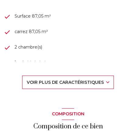
Surface 87,05 m²
carrez 87,05 m²
2 chambre(s)
1 salle(s) de bain
construit en 1980
VOIR PLUS DE CARACTÉRISTIQUES
Chauffage collectif : radiateur (gaz)
1er étage
COMPOSITION
5 étage(s)
Composition de ce bien