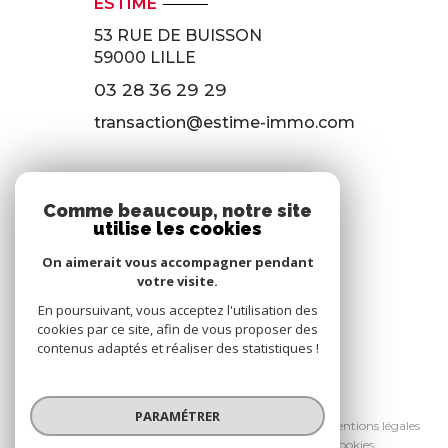
ESTIME
53 RUE DE BUISSON
59000
LILLE
03 28 36 29 29
transaction@estime-immo.com
118 RUE DU 8 MAI 1945
Comme beaucoup, notre site
59650 VILLENEUVE D’ASCQ
utilise les cookies
03 28 36 29 29
On aimerait vous accompagner pendant
votre visite.
gestion@estime-immo.com
En poursuivant, vous acceptez l'utilisation des
cookies par ce site, afin de vous proposer des
contenus adaptés et réaliser des statistiques !
© 2026 | Tous droits réservés
PARAMÉTRER
Nos honoraires
Nos partenaires
Mentions légales
Admin
Politique RGPD
Cookies