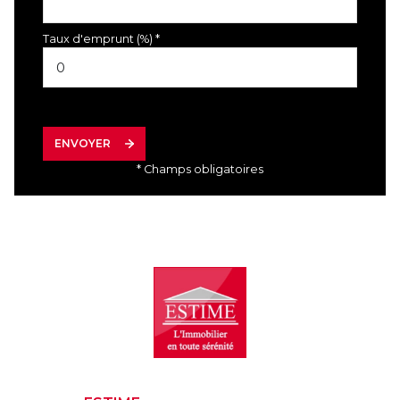
Taux d'emprunt (%) *
ENVOYER
* Champs obligatoires