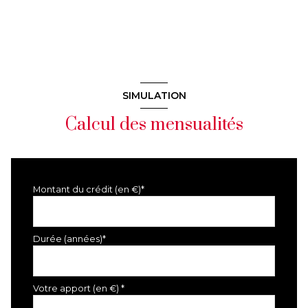
SIMULATION
Calcul des mensualités
Montant du crédit (en €)*
Durée (années)*
Votre apport (en €) *