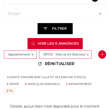
Budget
FILTRER
VOIR LES
0
ANNONCES
Appartement
59700 - Marcq-en-Baroeul
RÉINITIALISER
2 Pièces
AGENCE IMMOBILIÈRE LILLE ET VILLENEUVE D'ASCQ
VENTE
MARCQ EN BAROEUL
APPARTEMENT
T2
Désolé, aucun bien n'est disponible pour le moment.