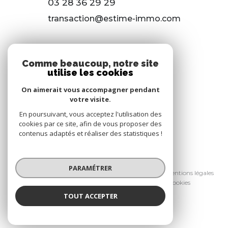
03 28 36 29 29
transaction@estime-immo.com
118 RUE DU 8 MAI 1945
Comme beaucoup, notre site
59650 VILLENEUVE D’ASCQ
utilise les cookies
03 28 36 29 29
On aimerait vous accompagner pendant
votre visite.
gestion@estime-immo.com
En poursuivant, vous acceptez l'utilisation des
cookies par ce site, afin de vous proposer des
contenus adaptés et réaliser des statistiques !
© 2026 | Tous droits réservés
PARAMÉTRER
Nos honoraires
Nos partenaires
Mentions légales
Admin
Politique RGPD
Cookies
TOUT ACCEPTER
Réalisé par :