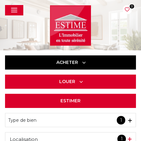
0
ACHETER
LOUER
De l'ancien
ESTIMER
à l'année
Type de bien
1
1
Localisation