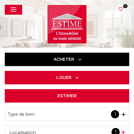
0
ACHETER
LOUER
De l'ancien
ESTIMER
à l'année
Type de bien
1
1
Localisation