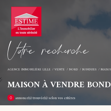
V
o
r
e
r
e
c
e
c
e
AGENCE IMMOBILIÈRE LILLE
VENTE
NORD
BONDUES
MAISO
MAISON À VENDRE BOND
annonce(s) trouvée(s) selon vos critères
0