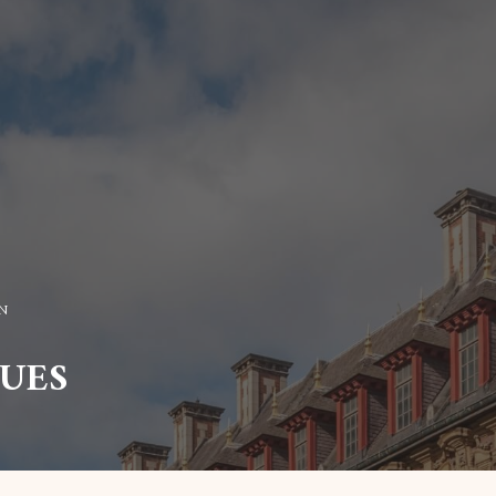
N
UES