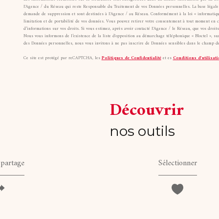
l'Agence / du Réseau qui reste Responsable du Traitement de vos Données personnelles. La base légale d
demande de suppression et sont destinées à l'Agence / au Réseau. Conformément à la loi « informatique et
limitation et de portabilité de vos données. Vous pouvez retirer votre consentement à tout moment en 
d’informations sur vos droits. Si vous estimez, après avoir contacté l'Agence / le Réseau, que vos droi
Nous vous informons de l’existence de la liste d'opposition au démarchage téléphonique « Bloctel », sur
des Données personnelles, nous vous invitons à ne pas inscrire de Données sensibles dans le champ de 
Ce site est protégé par reCAPTCHA, les
Politiques de Confidentialité
et es
Conditions d'utilisati
découvrir
nos outils
 partage
Sélectionner