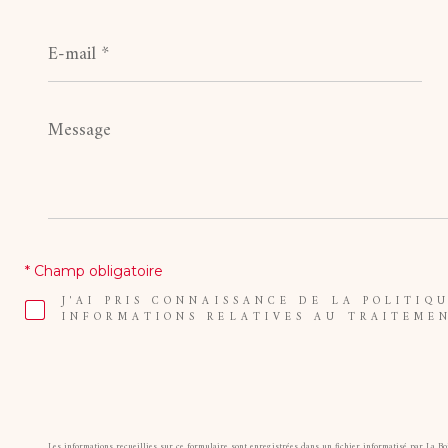
E-
mail
*
Message
*
* Champ obligatoire
J'AI PRIS CONNAISSANCE DE LA POLITIQ
INFORMATIONS RELATIVES AU TRAITEME
Les informations recueillies sur ce formulaire sont enregistrées dans un fichier informatisé par La B