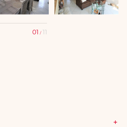
01
11
/