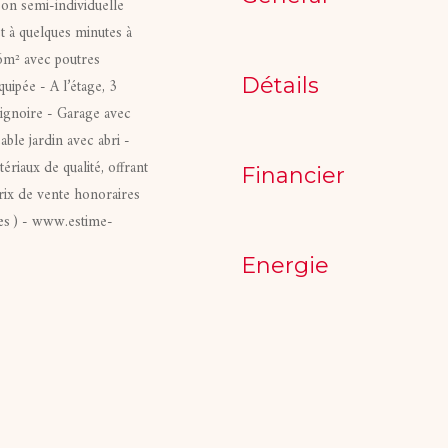
semi-individuelle
t à quelques minutes à
26m² avec poutres
Détails
quipée - A l’étage, 3
aignoire - Garage avec
ble jardin avec abri -
riaux de qualité, offrant
Financier
Prix de vente honoraires
es ) - www.estime-
Energie