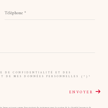
Téléphone
*
UE DE CONFIDENTIALITÉ ET DES
NT DE MES DONNÉES PERSONNELLES (*)*
ENVOYER
oite Immo agissant comme Sous-traitant du traitement pour la gestion de la clientèle/prospects de