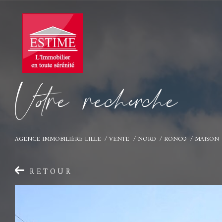
V
o
r
e
r
e
c
e
c
e
AGENCE IMMOBILIÈRE LILLE
VENTE
NORD
RONCQ
MAISON
RETOUR