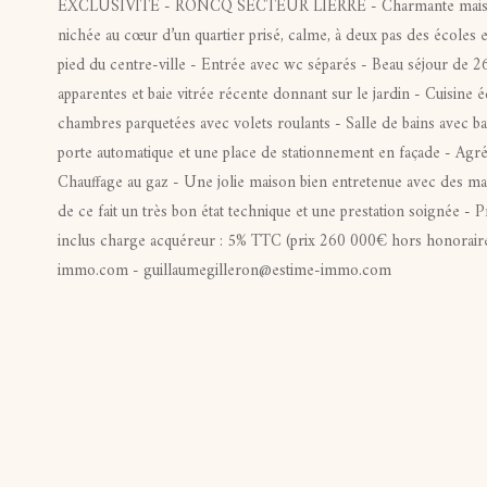
EXCLUSIVITE - RONCQ SECTEUR LIERRE - Charmante maison 
nichée au cœur d’un quartier prisé, calme, à deux pas des écoles e
pied du centre-ville - Entrée avec wc séparés - Beau séjour de 
apparentes et baie vitrée récente donnant sur le jardin - Cuisine é
chambres parquetées avec volets roulants - Salle de bains avec b
porte automatique et une place de stationnement en façade - Agréa
Chauffage au gaz - Une jolie maison bien entretenue avec des maté
de ce fait un très bon état technique et une prestation soignée - 
inclus charge acquéreur : 5% TTC (prix 260 000€ hors honorair
immo.com - guillaumegilleron@estime-immo.com