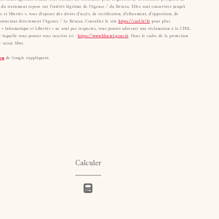
u traitement repose sur l'intérêt légitime de l'Agence / du Réseau. Elles sont conservées jusqu'à
 libertés », vous disposez des droits d’accès, de rectification, d’effacement, d’opposition, de
contactant directement l’Agence / Le Réseau. Consultez le site
https://cnil.fr/fr
pour plus
ts « Informatique et Libertés » ne sont pas respectés, vous pouvez adresser une réclamation à la CNIL.
 laquelle vous pouvez vous inscrire ici :
https://www.bloctel.gouv.fr
. Dans le cadre de la protection
saisie libre.
on
de Google s'appliquent.
Calculer