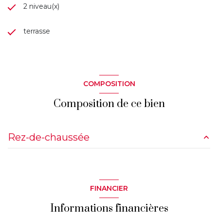
2 niveau(x)
terrasse
COMPOSITION
Composition de ce bien
Rez-de-chaussée
chambre
9.80 m²
chambre
9.40 m²
FINANCIER
chambre
9.34 m²
Informations financières
chambre
10.44 m²