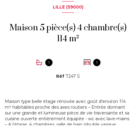
LILLE (59000)
Maison 5 pièce(s) 4 chambre(s)
114 m²
1
1
Réf
7247 S
Maison type belle étage rénovée avec goût d'environ 114
m² habitables proche des axes routiers – Entrée donnant
sur une grande et lumineuse pièce de vie traversante et sa
cuisine ouverte entièrement équipée - wc avec lave-mains
– A l'étage, 4 chambres, salle de bain (double vasque,
baignoire, seche -serviette et table à langer) - Au sous-sol