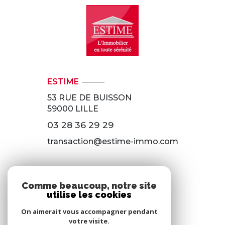
ESTIME
53 RUE DE BUISSON
59000
LILLE
03 28 36 29 29
transaction@estime-immo.com
118 RUE DU 8 MAI 1945
Comme beaucoup, notre site
59650 VILLENEUVE D’ASCQ
utilise les cookies
03 28 36 29 29
On aimerait vous accompagner pendant
votre visite.