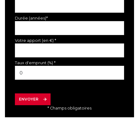
Durée (années)*
Votre apport (en €) *
Taux d'emprunt (%) *
ENVOYER
* Champs obligatoires