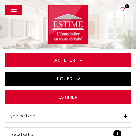
0
ACHETER
LOUER
De l'ancien
ESTIMER
à l'année
Type de bien
1
Localisation