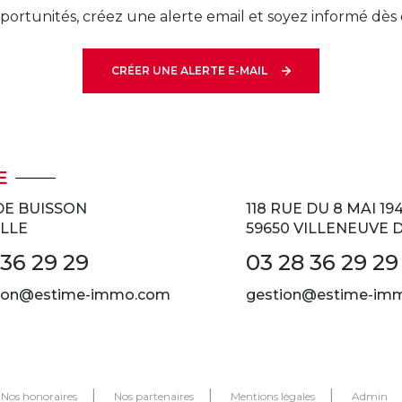
ortunités, créez une alerte email et soyez informé dès 
CRÉER UNE ALERTE E-MAIL
E
DE BUISSON
118 RUE DU 8 MAI 19
ILLE
59650 VILLENEUVE 
 36 29 29
03 28 36 29 29
tion@estime-immo.com
gestion@estime-im
Nos honoraires
Nos partenaires
Mentions légales
Admin