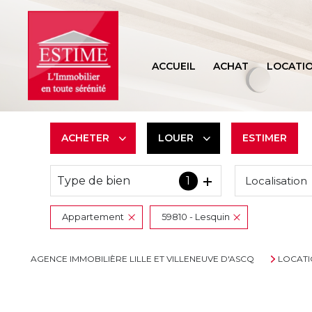
ACCUEIL
ACHAT
LOCATI
ACHETER
LOUER
ESTIMER
Type de bien
1
Localisation
De l'ancien
à l'année
Appartement
59810 - Lesquin
AGENCE IMMOBILIÈRE LILLE ET VILLENEUVE D'ASCQ
LOCAT