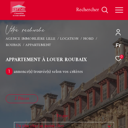
rechercher
V
o
r
e
r
e
c
e
c
e
AGENCE IMMOBILIÈRE LILLE
LOCATION
NORD
ROUBAIX
APPARTEMENT
Fr
Effectuer une recherche
et trouver le bien qui correspond à vos critères
0
APPARTEMENT À LOUER ROUBAIX
annonce(s) trouvée(s) selon vos critères
1
Type
d'offre
Location
Type
de
Type de bien
2 Pièces
bien
Ville
Tri par
Du plus cher au moins cher