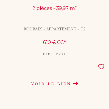
2 pièces - 39,97 m²
COUPS DE COEUR
EXCLUSIVITÉS
NOUVEAUTÉS
ROUBAIX - APPARTEMENT - T2
610 €
CC*
RECHERCHER
REF : CV39
VOIR LE BIEN