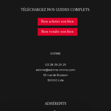
TÉLÉCHARGEZ NOS GUIDES COMPLETS.
Bien acheter son bien
Bien vendre son bien
ESTIME
03 28 36 29 29
estime@estime-immo.com
53 rue de Buisson
59000
lille
ADHÉRENTS