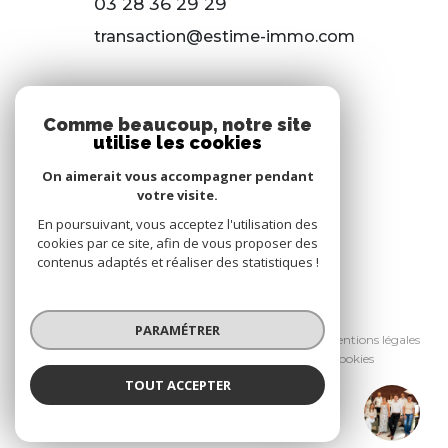
03 28 36 29 29
transaction@estime-immo.com
118 RUE DU 8 MAI 1945
Comme beaucoup, notre site
59650 VILLENEUVE D’ASCQ
utilise les cookies
03 28 36 29 29
On aimerait vous accompagner pendant
votre visite.
gestion@estime-immo.com
En poursuivant, vous acceptez l'utilisation des
cookies par ce site, afin de vous proposer des
contenus adaptés et réaliser des statistiques !
© 2026 | Tous droits réservés
PARAMÉTRER
Nos honoraires
Nos partenaires
Mentions légales
Admin
Politique RGPD
Cookies
TOUT ACCEPTER
Réalisé par :
Estime
Agence