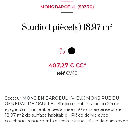
MONS BAROEUL (59370)
Studio 1 pièce(s) 18.97 m²
1
407,27 € CC*
Réf
CV40
Secteur MONS EN BAROEUL - VIEUX MONS RUE DU
GENERAL DE GAULLE - Studio meublé situé au 2ème
étage d'un immeuble des années 30 sans ascenseur de
18.97 m2 de surface habitable - Pièce de vie avec
couchage, rangements et coin cuisine - Salle de bains avec
douche - Wc séparé - Double vitrage - Chauffage individuel
électrique - A 2 pas des commerces et des transports -